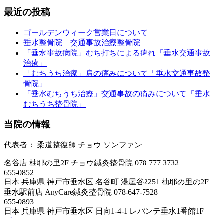
最近の投稿
ゴールデンウィーク営業日について
垂水整骨院 交通事故治療整骨院
「垂水事故病院」むち打ちによる痺れ「垂水交通事故
治療」
「むちうち治療」肩の痛みについて「垂水交通事故整
骨院」
「垂水むちうち治療」交通事故の痛みについて「垂水
むちうち整骨院」
当院の情報
代表者：
柔道整復師
チョウ
ソンファン
名谷店 柚耶の里2F
チョウ鍼灸整骨院
078-777-3732
655-0852
日本
兵庫県
神戸市垂水区
名谷町 湯屋谷2251 柚耶の里の2F
垂水駅前店
AnyCare鍼灸整骨院
078-647-7528
655-0893
日本
兵庫県
神戸市垂水区
日向1-4-1 レバンテ垂水1番館1F