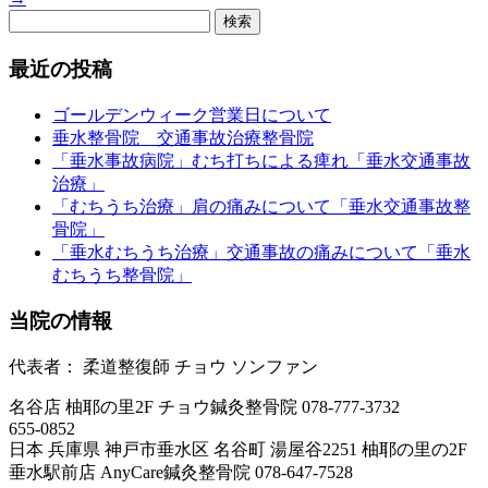
検
索:
最近の投稿
ゴールデンウィーク営業日について
垂水整骨院 交通事故治療整骨院
「垂水事故病院」むち打ちによる痺れ「垂水交通事故
治療」
「むちうち治療」肩の痛みについて「垂水交通事故整
骨院」
「垂水むちうち治療」交通事故の痛みについて「垂水
むちうち整骨院」
当院の情報
代表者：
柔道整復師
チョウ
ソンファン
名谷店 柚耶の里2F
チョウ鍼灸整骨院
078-777-3732
655-0852
日本
兵庫県
神戸市垂水区
名谷町 湯屋谷2251 柚耶の里の2F
垂水駅前店
AnyCare鍼灸整骨院
078-647-7528