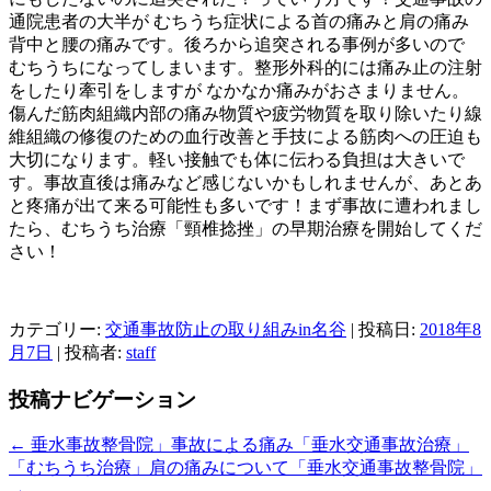
通院患者の大半が むちうち症状による首の痛みと肩の痛み
背中と腰の痛みです。後ろから追突される事例が多いので
むちうちになってしまいます。整形外科的には痛み止の注射
をしたり牽引をしますが なかなか痛みがおさまりません。
傷んだ筋肉組織内部の痛み物質や疲労物質を取り除いたり線
維組織の修復のための血行改善と手技による筋肉への圧迫も
大切になります。軽い接触でも体に伝わる負担は大きいで
す。事故直後は痛みなど感じないかもしれませんが、あとあ
と疼痛が出て来る可能性も多いです！まず事故に遭われまし
たら、むちうち治療「頸椎捻挫」の早期治療を開始してくだ
さい！
カテゴリー:
交通事故防止の取り組みin名谷
| 投稿日:
2018年8
月7日
|
投稿者:
staff
投稿ナビゲーション
←
垂水事故整骨院」事故による痛み「垂水交通事故治療」
「むちうち治療」肩の痛みについて「垂水交通事故整骨院」
→