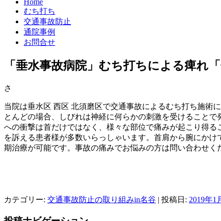
Home
むち打ち
交通事故防止
通院事例
お問合せ
「垂水事故病院」むち打ちによる痺れ「
さ
当院は垂水区 西区 北須磨区で交通事故によるむち打ち施術
とんどの場合、しびれは神経に何らかの刺激を受けることで
への衝撃は首だけではなく、様々な部位で痛みが起こり得る
を訴える患者様が多数いらっしゃいます。首肩から腕にかけ
期治療が可能です。事故の痛みでお悩みの方は問い合わせく
カテゴリー:
交通事故防止の取り組みin名谷
| 投稿日:
2019年1
投稿ナビゲーション