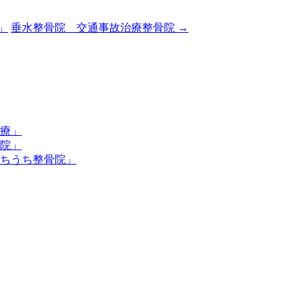
」
垂水整骨院 交通事故治療整骨院
→
療」
院」
ちうち整骨院」