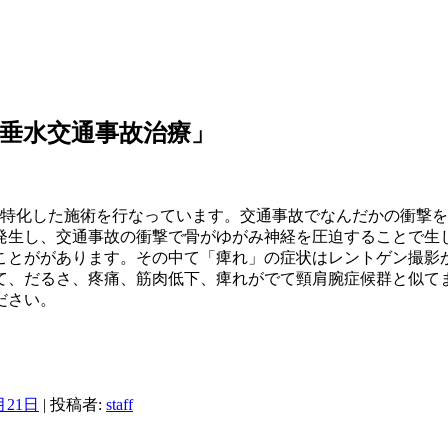
垂水交通事故治療」
に特化した施術を行なっています。交通事故でなんだかの衝撃
発生し、交通事故の衝撃で骨がゆがみ神経を圧迫することで生じ
ことががあります。その中て「痺れ」の症状はレントゲン撮影か
て、だるさ、疼痛、筋肉低下、痺れがでて頸肩腕症候群と似て
ださい。
月21日
|
投稿者:
staff