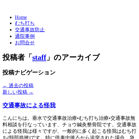
Home
むち打ち
交通事故防止
通院事例
お問合せ
投稿者「
staff
」のアーカイブ
投稿ナビゲーション
←
過去の投稿
新しい投稿
→
交通事故による怪我
こんにちは。垂水で交通事故治療•むち打ち治療•交通事故無
料相談を行なっています、チョウ鍼灸整骨院です。交通事故
による怪我は様々ですが、一般的に多く起こる怪我はむち打
ち(頸部捻挫)です。特に停車中後ろから追突された場合、急