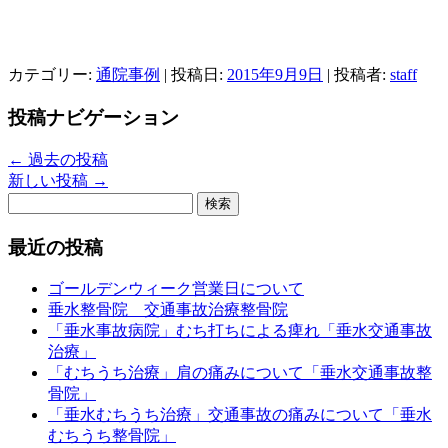
カテゴリー:
通院事例
| 投稿日:
2015年9月9日
|
投稿者:
staff
投稿ナビゲーション
←
過去の投稿
新しい投稿
→
検
索:
最近の投稿
ゴールデンウィーク営業日について
垂水整骨院 交通事故治療整骨院
「垂水事故病院」むち打ちによる痺れ「垂水交通事故
治療」
「むちうち治療」肩の痛みについて「垂水交通事故整
骨院」
「垂水むちうち治療」交通事故の痛みについて「垂水
むちうち整骨院」