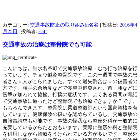
カテゴリー:
交通事故防止の取り組みin名谷
| 投稿日:
2016年4
月25日
|
投稿者:
staff
交通事故の治療は整骨院でも可能
こんにちは。垂水名谷町で交通事故治療・むち打ち治療を行
っています、チョウ鍼灸整骨院です。この一週間で事故の患
者さん５人がこられました。すべて過失割合は０の被害者の
方です。相手の余所見などで停車中追突され、首・腰などに
衝撃が加われて捻挫、打撲の症状です。よくある質問が電話
で交通事故に遭ったけど整骨院でも治療できますか？です。
もちろんできます。整骨院は柔道整復師という国家資格を有
しています。健康保険の扱いを認めらているし、交通事故の
自賠責請求も可能です。事故の怪我なら整形外科が一般的に
充実しているからだとおもいます。実際に整形外科と整骨院
を併用しながら治療をうけられている方が多いです。整形外