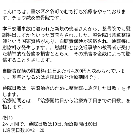
こんにちは。垂水区名谷町でむち打ち治療をやっておりま
す、チョウ鍼灸整骨院です。
本日交通事故に遭われた新規の患者さんから、整骨院でも慰
謝料出ますかといった質問をされました。整骨院は柔道整復
師という国家資格があり、自賠責保険が適応され、通院毎に
慰謝料が発生します。。慰謝料とは交通事故の被害者が受け
た精神的な苦痛を損害ととらえ、その損害を金銭によって賠
償することをさします。
自賠責保険の慰謝料は1日あたり4,200円と決められていま
す。基準となるのは通院日数と治療期間です。
通院日数は「実際治療のために整骨院に通院した日数」を指
します。
治療期間とは、「治療開始日から治療終了日までの日数」を
指します。
(例1)
2ヶ月間で、通院日数は10日. 治療期間は60日
1.通院日数10×2＝20