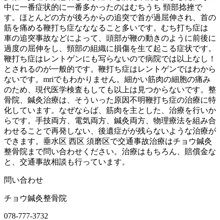
中に一番症状的に一番多かったのはむちうち 頸部捻挫で
す。ほとんどの方が後ろからの追突で首が過屈伸され、首の
筋を痛める鞭打ち症なななること多いです。むち打ち症は
車の追突事故などによって、頭部が鞭の動きのように前後に
過度の屈伸をし、頸部の組織に損傷を生て起こる症状です。
鞭打ち症はレントゲンにも写らないので病院では以上なし！
とされるのが一般的です。鞭打ち症はレントゲンではわから
ないです。mriでもわかりません。細かい筋肉の細胞の痛み
のため、現代医学検査もしても以上は見つからないです。整
骨院、鍼灸治療は、そういった原因不明鞭打ち症の治療に特
化しています。なぜならば、筋肉を主とした、治療を行いか
らです。手技両方、電気両方、鍼灸両方、物理療法を組み合
わせることで再発しない、後遺症がが残らないような治療が
できます。垂水区 西区 須磨区で交通事故治療はチョウ鍼灸
整骨院まで問い合わせください。治療はもちろん、賠償金な
と、交通事故相談も行っています。
問い合わせ
チョウ鍼灸整骨院
078-777-3732