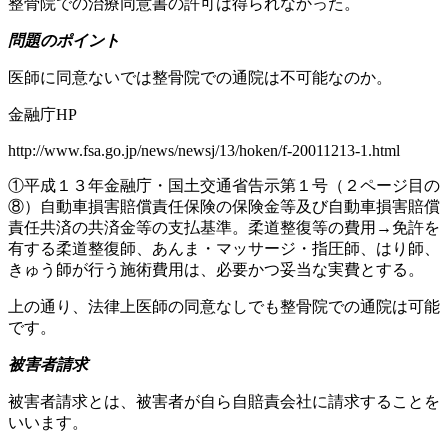
整骨院での治療同意書の許可は得られなかった。
問題のポイント
医師に同意ないでは整骨院での通院は不可能なのか。
金融庁HP
http://www.fsa.go.jp/news/newsj/13/hoken/f-20011213-1.html
①平成１３年金融庁・国土交通省告示第１号（２ページ目の
⑧）自動車損害賠償責任保険の保険金等及び自動車損害賠償
責任共済の共済金等の支払基準。柔道整復等の費用→免許を
有する柔道整復師、あんま・マッサージ・指圧師、はり師、
きゅう師が行う施術費用は、必要かつ妥当な実費とする。
上の通り、法律上医師の同意なしでも整骨院での通院は可能
です。
被害者請求
被害者請求とは、被害者が自ら自賠責会社に請求することを
いいます。