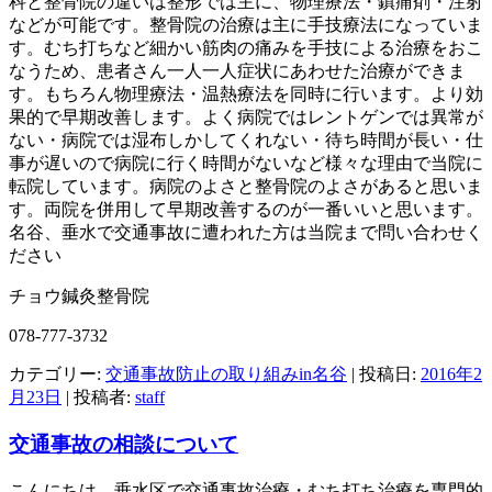
科と整骨院の違いは整形では主に、物理療法・鎮痛剤・注射
などが可能です。整骨院の治療は主に手技療法になっていま
す。むち打ちなど細かい筋肉の痛みを手技による治療をおこ
なうため、患者さん一人一人症状にあわせた治療ができま
す。もちろん物理療法・温熱療法を同時に行います。より効
果的で早期改善します。よく病院ではレントゲンでは異常が
ない・病院では湿布しかしてくれない・待ち時間が長い・仕
事が遅いので病院に行く時間がないなど様々な理由で当院に
転院しています。病院のよさと整骨院のよさがあると思いま
す。両院を併用して早期改善するのが一番いいと思います。
名谷、垂水で交通事故に遭われた方は当院まで問い合わせく
ださい
チョウ鍼灸整骨院
078-777-3732
カテゴリー:
交通事故防止の取り組みin名谷
| 投稿日:
2016年2
月23日
|
投稿者:
staff
交通事故の相談について
こんにちは。垂水区で交通事故治療・むち打ち治療を専門的