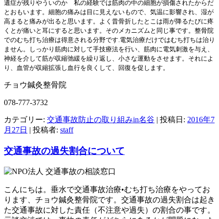
遺症が残りやういのか 私の経験では筋肉の中の細胞が損傷されたからだ
とおもいます。細胞の痛みは目に見えないもので、気温に影響され、湿が
高まると痛みが出ると思います。よく昔骨折したとこは雨が降るたびに疼
くとが痛いと耳にすると思います。そのメカニズムと同じ事です。整骨院
でのむち打ち治療は得意される分野です.電気治療だけではむち打ちは治り
ません。しっかり筋肉に対して手技療法を行い、筋肉に電気刺激を与え、
神経を介して筋が収縮弛緩を繰り返し、小さな運動をさせます。それによ
り、血管が収縮拡張し血行を良くして、回復を促します。
チョウ鍼灸整骨院
078-777-3732
カテゴリー:
交通事故防止の取り組みin名谷
| 投稿日:
2016年7
月27日
|
投稿者:
staff
交通事故の過失割合について
こんにちは。垂水で交通事故治療•むち打ち治療をやってお
ります、チョウ鍼灸整骨院です。交通事故の過失割合は起き
た交通事故に対した責任（不注意や過失）の割合の事です。