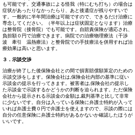
も可能です。交通事故による怪我（特にむち打ち）の場合は
症状があったりなかったらり、あと後遺症が残りやすいで
す。一般的に半年間治療は可能ですので、できるだけ治療に
専念してください。（半年以上は症状固定となります）治療
は整骨院（接骨院）でも可能です。自賠責保険が適応され、
負担額０円で治療できます。病院での治療物理療法（干渉
波 牽引 温熱療法）と整骨院での手技療法を併用すれば治
療効果は高いと思います。
３．示談交渉
治療が終了した後保険会社との間で損害賠償額算定のための
示談交渉をします。保険会社は,保険会社内部の基準に従い
示談金の提示を行ってきます。被害者は,保険会社の提示し
た示談金で示談するかどうかの判断を迫られます。ただ保険
会社から提示される示談金の金額は,裁判基準と比して非常
に少ないです。自分は入っている保険に弁護士特約が入って
いれば弁護士費０円で弁護士を使えますので、示談の際には
自分の任意保険に弁護士特約があるかないか確認したほうが
いいです。