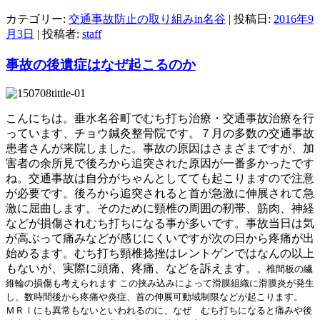
カテゴリー:
交通事故防止の取り組みin名谷
| 投稿日:
2016年9
月3日
|
投稿者:
staff
事故の後遺症はなぜ起こるのか
こんにちは。垂水名谷町でむち打ち治療・交通事故治療を行
っています、チョウ鍼灸整骨院です。７月の多数の交通事故
患者さんが来院しました。事故の原因はさまざまですが、加
害者の余所見で後ろから追突された原因が一番多かったです
ね。交通事故は自分がちゃんとしてても起こりますので注意
が必要です。後ろから追突されると首が急激に伸展されて急
激に屈曲します。そのために頸椎の周囲の靭帯、筋肉、神経
などが損傷されむち打ちになる事が多いです。事故当日は気
が高ぶって痛みなどが感じにくいですが次の日から疼痛が出
始めるます。むち打ち頸椎捻挫はレントゲンではなんの以上
もないが、実際に頭痛、疼痛、などを訴えます。
。椎間板の繊
維輪の損傷も考えられます この挟み込みによって滑膜組織に滑膜炎が発生
し、数時間後から疼痛や炎症、首の伸展可動域制限などが起こります。
ＭＲｌにも異常もないといわれるのに、なぜ むち打ちになると痛みや後