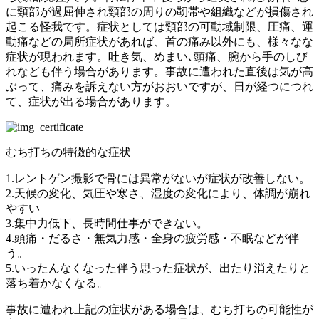
に頸部が過屈伸され頸部の周りの靭帯や組織などが損傷され
起こる怪我です。症状としては頸部の可動域制限、圧痛、運
動痛などの局所症状があれば、首の痛み以外にも、様々なな
症状が現われます。吐き気、めまい､頭痛、腕から手のしび
れなども伴う場合があります。事故に遭われた直後は気が高
ぶって、痛みを訴えない方がおおいですが、日が経つにつれ
て、症状が出る場合があります。
むち打ちの特徴的な症状
1.レントゲン撮影で骨には異常がないが症状が改善しない。
2.天候の変化、気圧や寒さ、湿度の変化により、体調が崩れ
やすい
3.集中力低下、長時間仕事ができない。
4.頭痛・だるさ・無気力感・全身の疲労感・不眠などが伴
う。
5.いったんなくなった伴う思った症状が、出たり消えたりと
落ち着かなくなる。
事故に遭われ上記の症状がある場合は、むち打ちの可能性が