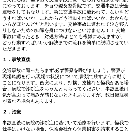
にやっております、チョウ鍼灸整骨院です。交通事故は安全
運転をしてもなります。急に交通事故に遭われて、ないをど
うすればいいか、これからどう行動すればいいか、わからな
い方がほとんどだと思います。交通事故に遭われて泣き寝入
りしないための知識を身につけないといけません！！ 交通
事故に遭ったとき、対処方法は とても複雑にみえますが、
どう行動すればいいか解決までの流れを簡単に説明させてい
ただきます。
１．事故直後
交通事故に遭ったらまず,必ず警察を呼びましょう。警察が
現場確認を行い,現場の状況について,書類で残すように動く
ことになります。衝突により、打撲、捻挫など怪我がある場
合、病院で診断症をちゃんともらってください。事故直後は
気が高ぶって痛みが感じないときもありますが、数日後症状
が表れる場合もあります。
２．治療
事故直後に病院の診断症に基づいて治療を行います。怪我で
仕事はいけない場合、保険会社から休業損害を請求すること