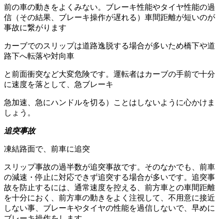
前の車の動きをよくみない。ブレーキ性能やタイヤ性能の過
信（その結果、ブレーキ操作が遅れる）車間距離が短いのが
事故に繋がります
カーブでのスリップは道路逸脱する場合が多いため橋下や道
路下へ転落や対向車
と前面衝突など大変危険です。運転者はカーブの手前で十分
に速度を落として、急ブレーキ
急加速、急にハンドルを切る）ことはしないように心かけま
しょう。
追突事故
凍結路面で、前車に追突
スリップ事故の過半数が追突事故です。そのなかでも、前車
の減速・停止に対応できず追突する場合が多いです。追突事
故を防止するには、通常速度を控える、前方車との車間距離
を十分におく、前方車の動きをよく注視して、不用意に接近
しない事、ブレーキやタイヤの性能を過信しないで、早めに
ブレーキ操作をします。