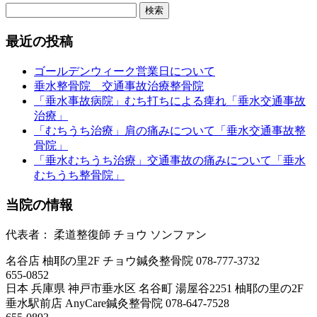
検
索:
最近の投稿
ゴールデンウィーク営業日について
垂水整骨院 交通事故治療整骨院
「垂水事故病院」むち打ちによる痺れ「垂水交通事故
治療」
「むちうち治療」肩の痛みについて「垂水交通事故整
骨院」
「垂水むちうち治療」交通事故の痛みについて「垂水
むちうち整骨院」
当院の情報
代表者：
柔道整復師
チョウ
ソンファン
名谷店 柚耶の里2F
チョウ鍼灸整骨院
078-777-3732
655-0852
日本
兵庫県
神戸市垂水区
名谷町 湯屋谷2251 柚耶の里の2F
垂水駅前店
AnyCare鍼灸整骨院
078-647-7528